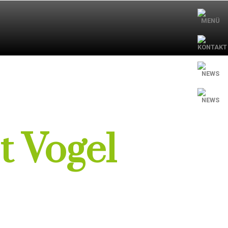
×
DEOS
BERUFLICHE SEMINARE
t Vogel